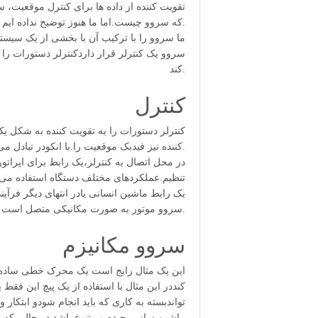
تقویت کننده از داده ها برای کنترل موقعیت، 
که سروو چیست.اما ما هنوز توضیح نداده ایم که سروو چگونه کارها را انجام می دهد.
ما سروو را با ترکیب آن با بخشی از یک سیست
سروو یک کنترلر قرار داردکنترلر دستورات را
کند.
کنترل
کنترلر دستورات را به تقویت کننده به شکل یک 
کننده نیز فیدبک موقعیت را.با انکودر تبادل می کنند.
در محل اتصال به کنترلر،یک رابط برای اپراتور
تنظیم.عملکردهای مختلف دستگاه استفاده می ش
باشند یا ممکن است ، پیچیده تر.باشند HMI یک رابط ماشین انسانی یادر انتهای دیگر فرآین
سروو موتور به صورت مکانیکی متصل است.
سروو مکانیزم
این یک مثال رایج است یک محرک خطی ساد
کنددر این مثال با استفاده از یک پیچ این ف
تواندبسته به کاری که باید انجام شودو ابتکار