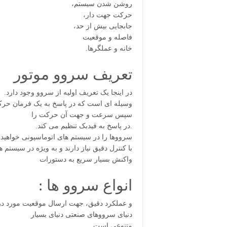
،روشن شدن سیستم
،حرکت جهت دار
،جابجایی بیش از حد
فاصله و موقعیت
.خانه و عملگرها
تعریف سروو موتور
.در اینجا یک تعریف اولیه از سروو وجود دارد
،وسیله ای است که در پاسخ به یک فرمان حرک
سپس سرعت و جهت آن حرکت را
.در پاسخ به فیدبک تنظیم می کند.
سرووها را در سیستم های اتوماسیونی خواهید
با کنترل دقیق نیاز دارند و به ویژه در سیستم ه
واکنش بسیار سریع به دستورات
: انواع سروو ها
.و عملکرد دقیق، جهت ارسال موقعیت مورد در
دنیای سرووهای صنعتی دنیای بسیار
متنوعی است