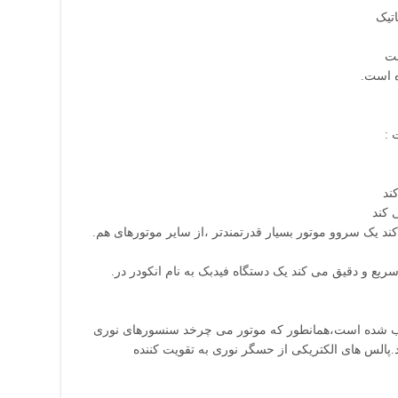
تیک
مت
ند
 کند
.فرمتی که سروموتور می تواند از آن استفاده کند یک سروو موتور بسیار قدرتمندتر ،از سایر موتورهای هم
.آهنرباهای قدرتمند سروموتورها را فوق العاده سریع و دقیق می کند یک دستگاه فیدبک به نام انکودر در
 شده است،همانطور که موتور می چرخد سنسورهای نوری
لس های الکتریکی از حسگر نوری به تقویت کننده