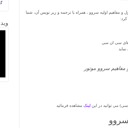
گذ
ول و مفاهیم اولیه سروو ، همراه با ترجمه و زیر نویس آن، شما
کرد:
وید
 های سی ان سی
نماید
مفاهیم سروو موتور
سی) می توانید در این
لینک
سروو