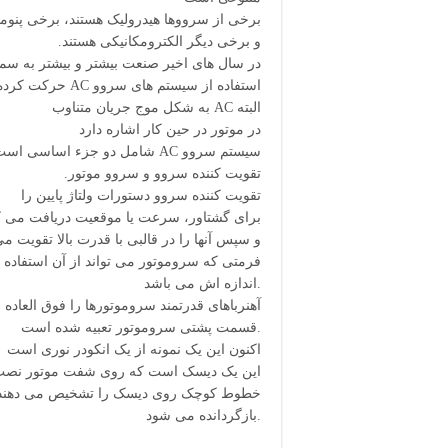
برخی از سرووها هیدرولیک هستند، برخی پنوما
.و برخی دیگر الکترومکانیکی هستند
در سال های اخیر صنعت بیشتر و بیشتر به س
.حرکت کرده است AC استفاده از سیستم های سروو
به شکل موج جریان متناوب AC البته
در موتور در حین کار اشاره دارد
: شامل دو جزء اساسی است AC سیستم سروو
.تقویت کننده سروو و سروو موتور
تقویت کننده سروو دستورات ولتاژ پایین را
برای گشتاور، سرعت یا موقعیت دریافت می ک
و سپس آنها را در قالبی با قدرت بالا تقویت می
اندازه اش می باشد.
قسمت پشتی سروموتور تعبیه شده است.
اکنون این یک نمونه از یک انکودر نوری است
این یک دیسک است که روی شفت موتور نصب
خطوط کوچک روی دیسک را تشخیص می دهند.پا
بازگردانده می شود.